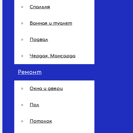
Спальня
Ванная и туалет
Подвал
Чердак, Мансарда
Ремонт
Окна и двери
Пол
Потолок