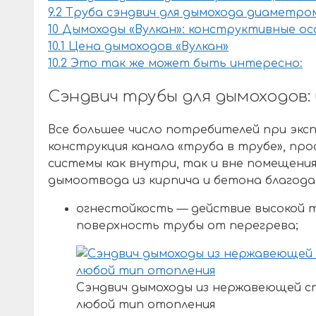
9.2
Труба сэндвич для дымохода диаметром
10
Дымоходы «Вулкан»: конструктивные о
10.1
Цена дымоходов «Вулкан»
10.2
Это так же может быть интересно:
Сэндвич трубы для дымоходов
Все большее число потребителей при экс
конструкция канала «труба в трубе», пр
системы как внутри, так и вне помещени
дымоотвода из кирпича и бетона благода
огнестойкость — действие высокой 
поверхность трубы от перегрева;
Сэндвич дымоходы из нержавеющей с
любой тип отопления