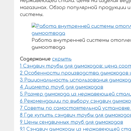
нержавеющей стали: цены на изделия вед
магазинах. Обзор популярной продукции
системы.
Работа внутренней системы отоплен
дымоотвода
Содержание
скрыть
1
Сэндвич трубы для дымоходов: цена со
2
Особенности производства дымоходов 
3
Рациональность использования дымоход
4
Диаметр труб для дымоходов
5
Размер дымохода из нержавеющей стал
6
Рекомендации по выбору сэндвич дымох
7
Советы по самостоятельной установке
8
Где купить сэндвич трубы для дымоходо
9
Цены сендвичных труб для дымоходов
9.1
Сэндвич дымоходы из нержавеющей ста