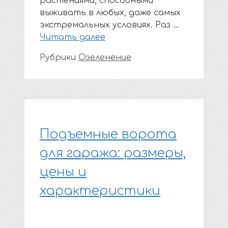
растениями, способными
выживать в любых, даже самых
экстремальных условиях. Раз …
Читать далее
Рубрики
Озеленение
Подъемные ворота
для гаража: размеры,
цены и
характеристики